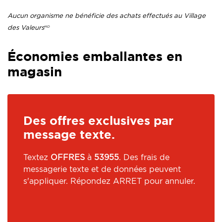
Aucun organisme ne bénéficie des achats effectués au Village
des Valeurs
MD
.
Économies emballantes en
magasin
Des offres exclusives par
message texte.
Textez
OFFRES
à
53955
. Des frais de
messagerie texte et de données peuvent
s'appliquer. Répondez ARRET pour annuler.