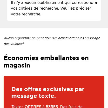
Il n’y a aucun établissement qui correspond à
vos critères de recherche. Veuillez préciser
votre recherche.
Aucun organisme ne bénéficie des achats effectués au Village
des Valeurs
MD
.
Économies emballantes en
magasin
Des offres exclusives par
message texte.
Textez
OFFRES
à
53955
. Des frais de