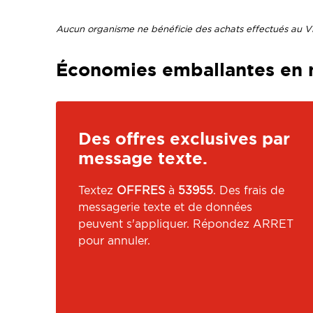
Aucun organisme ne bénéficie des achats effectués au Vi
Économies emballantes en 
Des offres exclusives par
message texte.
Textez
OFFRES
à
53955
. Des frais de
messagerie texte et de données
peuvent s'appliquer. Répondez ARRET
pour annuler.