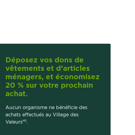
Déposez vos dons de
vêtements et d’articles
ménagers, et économisez
20 % sur votre prochain
achat.
Aucun organisme ne bénéficie des
achats effectués au Village des
Valeurs
.
MD