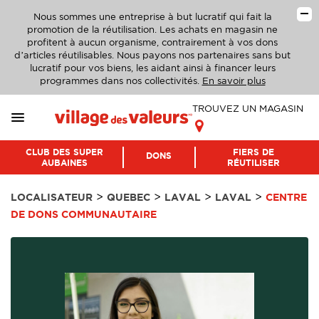
Nous sommes une entreprise à but lucratif qui fait la
promotion de la réutilisation. Les achats en magasin ne
profitent à aucun organisme, contrairement à vos dons
d’articles réutilisables. Nous payons nos partenaires sans but
lucratif pour vos biens, les aidant ainsi à financer leurs
programmes dans nos collectivités.
En savoir plus
TROUVEZ UN MAGASIN
CLUB DES SUPER
FIERS DE
DONS
AUBAINES
RÉUTILISER
>
>
>
>
LOCALISATEUR
QUEBEC
LAVAL
LAVAL
CENTRE
DE DONS COMMUNAUTAIRE