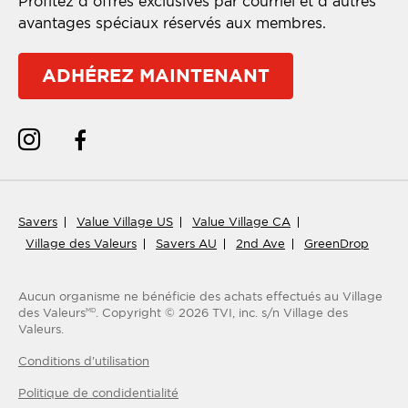
Profitez d’offres exclusives par courriel et d’autres
avantages spéciaux réservés aux membres.
ADHÉREZ MAINTENANT
Savers
Value Village US
Value Village CA
Village des Valeurs
Savers AU
2nd Ave
GreenDrop
Aucun organisme ne bénéficie des achats effectués au Village
des Valeurs
.
Copyright ©
2026
TVI, inc. s/n Village des
MD
Valeurs.
Conditions d'utilisation
Politique de condidentialité