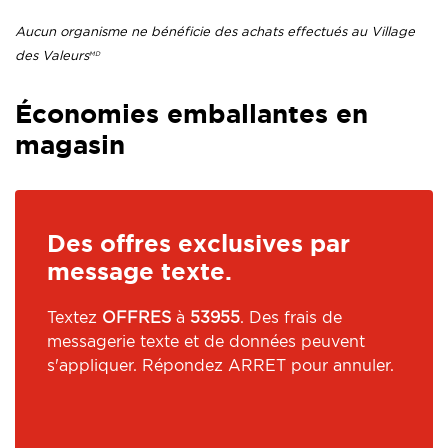
Aucun organisme ne bénéficie des achats effectués au Village
des Valeurs
MD
.
Économies emballantes en
magasin
Des offres exclusives par
message texte.
Textez
OFFRES
à
53955
. Des frais de
messagerie texte et de données peuvent
s'appliquer. Répondez ARRET pour annuler.